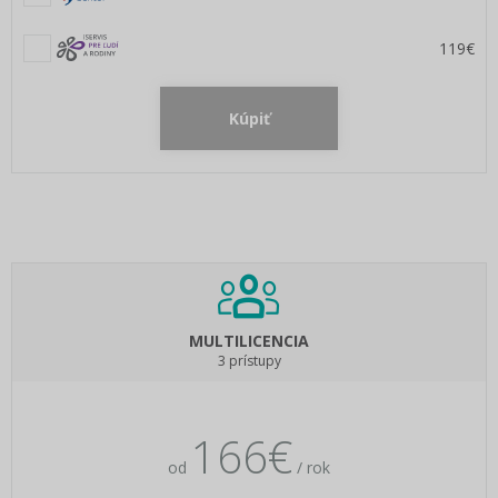
119€
Kúpiť
MULTILICENCIA
3 prístupy
166€
od
/ rok