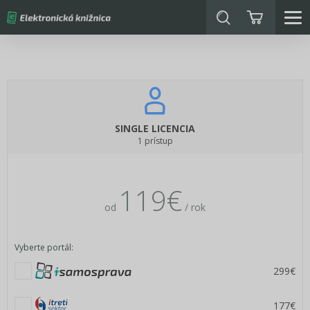
SINGLE LICENCIA
1 prístup
119€
od
/ rok
Vyberte portál:
299€
177€