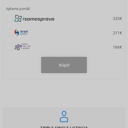
Vyberte portál:
333€
211€
166€
Kúpiť
TRIPLE SINGLE LICENCIA