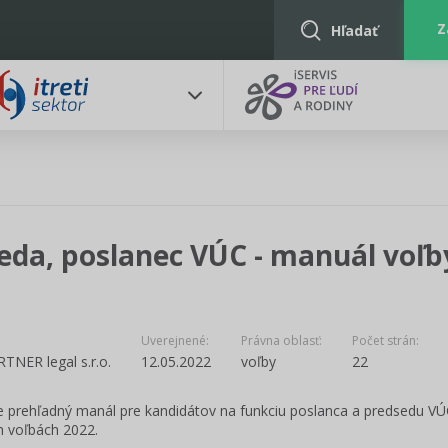
Z
Hľadať
eda, poslanec VÚC - manuál voľb
Uverejnené:
Právna oblasť:
Počet strán:
NER legal s.r.o.
12.05.2022
voľby
22
me prehľadný manál pre kandidátov na funkciu poslanca a predsedu VÚ
 voľbách 2022.