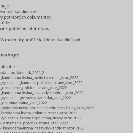
ahuje
vinnosti kandidátov
ory potrebných dokumentov
štúdie
 a iné potrebné informácie.
náš materiál pomôže každému kandidátovi.
bsahuje:
iahnutie:
eda-a-poslanec-sk_2022_2
_kandidatna-listina_politicka-strana_vzor_2022
_vyhlasenie_kandidat-politickej-strany_vzor_2022
_oznamenie_politicka-strana_vzor_2022
_kandidatna-listina_nezavisly-kandidat_vzor_2022
_vyhlasenie_nezavisly-kandidat_vzor_2022
_osobitna-listina_vzor_2022
_splnomocnenie-podanie-kandidatnej-listiny_vzor_2022
kandidatna-listina_politicka-strana_vzor_2022
_vyhlasenie_kandidat-politickej-strany_vzor_2022
k_oznamenie_politicka-strana_vzor_2022
k_kandidatna-listina_nezavisly-kandidat_vzor_2022