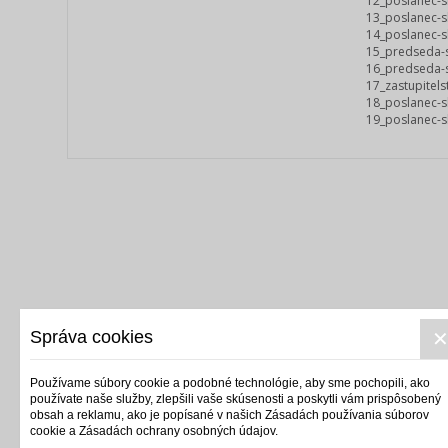
12_poslanec-s
13_poslanec-s
14_poslanec-s
15_predseda-s
16_predseda-s
17_zastupitels
18_poslanec-s
19_poslanec-s
Správa cookies
Používame súbory cookie a podobné technológie, aby sme pochopili, ako
používate naše služby, zlepšili vaše skúsenosti a poskytli vám prispôsobený
obsah a reklamu, ako je popísané v našich Zásadách používania súborov
cookie a Zásadách ochrany osobných údajov.