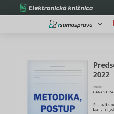
Preds
2022
Autor:
GARANT PART
Pripravili s
komunálnych