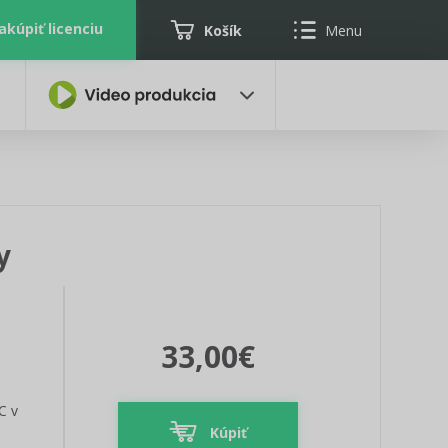
akúpiť licenciu
Košík
Menu
y
33,00€
C v
Kúpiť