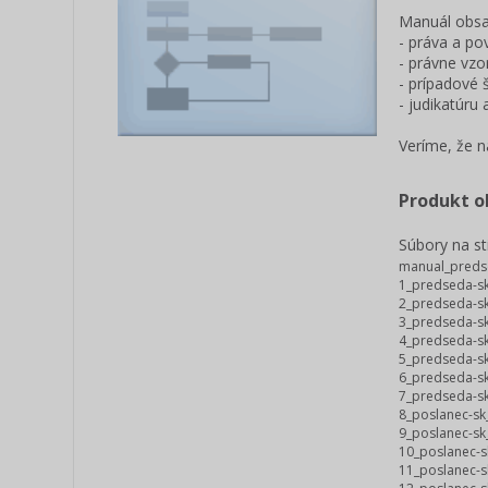
Manuál obs
- práva a po
- právne vz
- prípadové 
- judikatúru
Veríme, že 
Produkt o
Súbory na st
manual_preds
1_predseda-sk
2_predseda-sk
3_predseda-sk
4_predseda-sk
5_predseda-sk
6_predseda-sk
7_predseda-sk
8_poslanec-sk_
9_poslanec-sk
10_poslanec-s
11_poslanec-s