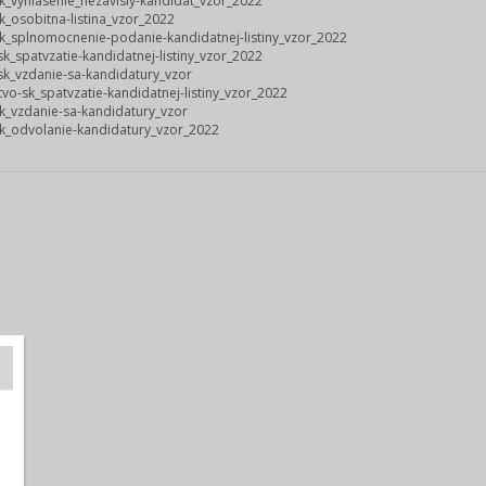
k_vyhlasenie_nezavisly-kandidat_vzor_2022
k_osobitna-listina_vzor_2022
k_splnomocnenie-podanie-kandidatnej-listiny_vzor_2022
k_spatvzatie-kandidatnej-listiny_vzor_2022
k_vzdanie-sa-kandidatury_vzor
tvo-sk_spatvzatie-kandidatnej-listiny_vzor_2022
k_vzdanie-sa-kandidatury_vzor
k_odvolanie-kandidatury_vzor_2022