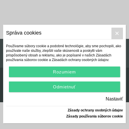
Správa cookies
Používame súbory cookie a podobné technológie, aby sme pochopili, ako
používate naše služby, zlepšili vaše skúsenosti a poskytli vám
Manuál používania a Všeobecné podmienky
prispôsobený obsah a reklamu, ako je popísané v našich Zásadách
používania súborov cookie a Zásadách ochrany osobných údajov.
Rozumiem
Odmietnuť
© Centrálna nezisková spoločnosť | since 2012
created by:
AZARA, s.r.o.
2026
Nastaviť
Zásady ochrany osobných údajov
Zásady používania súborov cookie