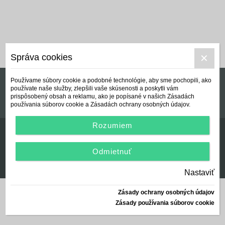
Správa cookies
Používame súbory cookie a podobné technológie, aby sme pochopili, ako
používate naše služby, zlepšili vaše skúsenosti a poskytli vám
Manuál používania a Všeobecné podmienky
prispôsobený obsah a reklamu, ako je popísané v našich Zásadách
používania súborov cookie a Zásadách ochrany osobných údajov.
Rozumiem
Odmietnuť
© Centrálna nezisková spoločnosť | since 2012
created by:
AZARA, s.r.o.
2026
Nastaviť
Zásady ochrany osobných údajov
Zásady používania súborov cookie