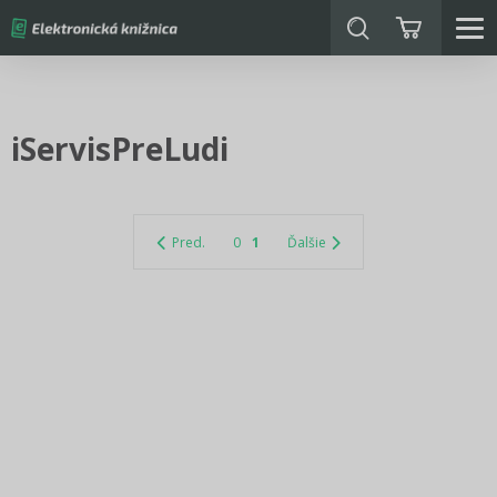
iServisPreLudi
Pred.
0
1
Ďalšie