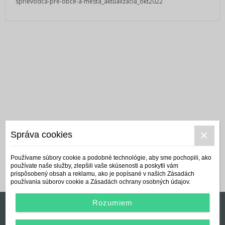
sprievodca-pre-obce-a-mesta_aktualizacia_okt2022
Správa cookies
Používame súbory cookie a podobné technológie, aby sme pochopili, ako
používate naše služby, zlepšili vaše skúsenosti a poskytli vám
prispôsobený obsah a reklamu, ako je popísané v našich Zásadách
používania súborov cookie a Zásadách ochrany osobných údajov.
Rozumiem
Manuál používania a Všeobecné podmienky