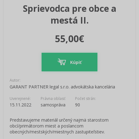
Sprievodca pre obce a
mestá II.
55,00€
Kúpiť
Autor:
GARANT PARTNER legal s.r.o. advokátska kancelária
Uverejnené:
Právna oblasť:
Počet strán:
15.11.2022
samospráva
90
Predstavujeme materiál určený najmä starostom
obcí/primátorom miest a poslancom
obecných/mestských/miestnych zastupiteľstiev.